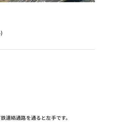
)
p
下鉄連絡通路を通ると左手です。