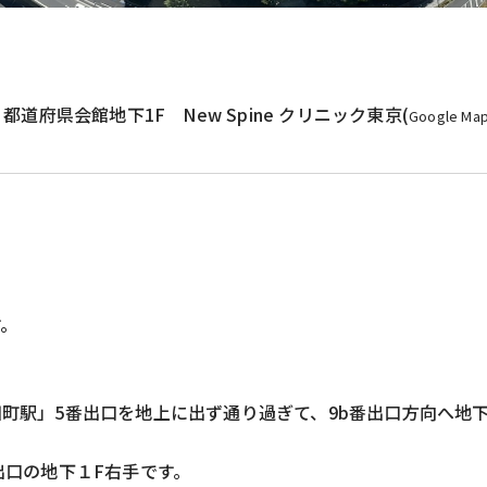
3 都道府県会館地下1F New Spine クリニック東京(
Google Ma
。
町駅」5番出口を地上に出ず通り過ぎて、9b番出口方向へ地
出口の地下１F右手です。